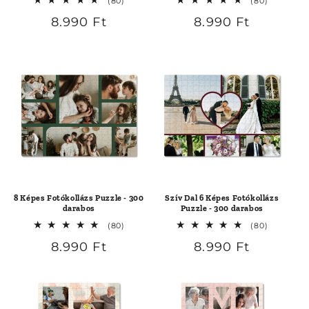
80
80
(80)
(80)
összes
összes
Normál
8.990 Ft
Normál
8.990 Ft
értékelés
értékelés
ár
ár
8 Képes Fotókollázs Puzzle - 300
Szív Dal 6 Képes Fotókollázs
darabos
Puzzle - 300 darabos
80
80
(80)
(80)
összes
összes
Normál
8.990 Ft
Normál
8.990 Ft
értékelés
értékelés
ár
ár