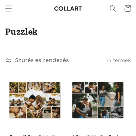
Ugrás a
Kosár
tartalomhoz
K
Puzzlek
o
l
Szűrés és rendezés
14 termék
l
e
k
c
i
ó