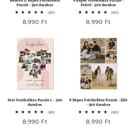
:
Renovo 11 Képes Fotókollázs
6 Képes Fotókollázs Puzzle -
Puzzle - 300 darabos
Fekvő - 300 darabos
80
80
(80)
(80)
összes
összes
Normál
8.990 Ft
Normál
8.990 Ft
értékelés
értékelés
ár
ár
Szív Fotókollázs Puzzle I. - 300
6 Képes Fotókollázs Puzzle - Álló
darabos
- 300 darabos
80
80
(80)
(80)
összes
összes
Normál
8.990 Ft
Normál
8.990 Ft
értékelés
értékelés
ár
ár