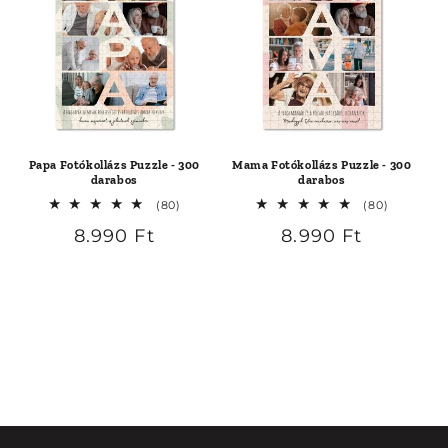
Papa Fotókollázs Puzzle - 300
Mama Fotókollázs Puzzle - 300
darabos
darabos
80
80
(80)
(80)
összes
összes
Normál
8.990 Ft
Normál
8.990 Ft
értékelés
értékelés
ár
ár