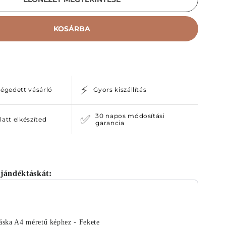
KOSÁRBA
⚡
égedett vásárló
Gyors kiszállítás
30 napos módosítási
✅
latt elkészíted
garancia
jándéktáskát:
ous and Next buttons to navigate through product recomm
áska A4 méretű képhez - Fekete