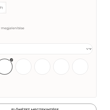
Ft
r megjelenítése
II 056
DogsVol II 057
DogsVol II 058
DogsVol II 059
DogsVol II 060
DogsVol II 061
II 062
ELŐNÉZET MEGTEKINTÉSE