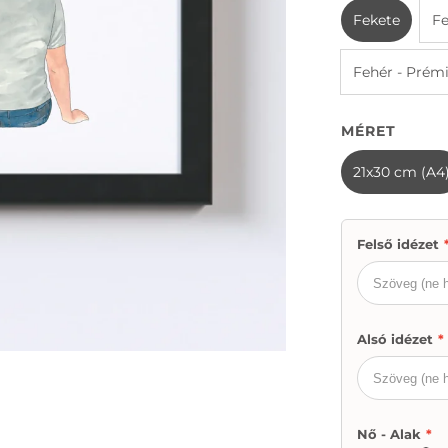
Fekete
Fe
Fehér - Pré
MÉRET
21x30 cm (A4
Felső idézet
Alsó idézet
*
Nő - Alak
*