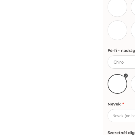
Fehér
Fekete
Férfi - nadrá
Khaki
Nevek
*
Szeretnél dig