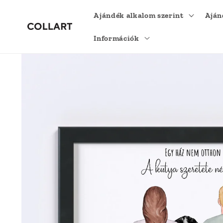
Ugrás a
Ajándék alkalom szerint
Aján
tartalomhoz
Információk
Kihagyás, és
ugrás a
termékadatokra