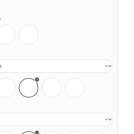
*
kék
Sötétkék
Fekete
Barna
Fekete
Ősz
Ezüst/Fehér