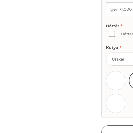
Igen +1.000 
Háttér
*
Hátté
Kutya
*
DogsVol 
DogsVol 