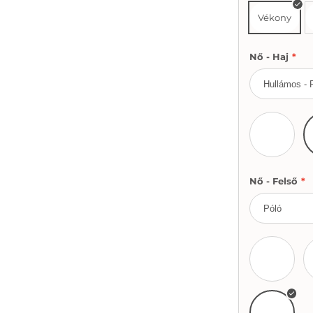
Vékony
Nő - Haj
*
Szőke
Nő - Felső
*
Fehér