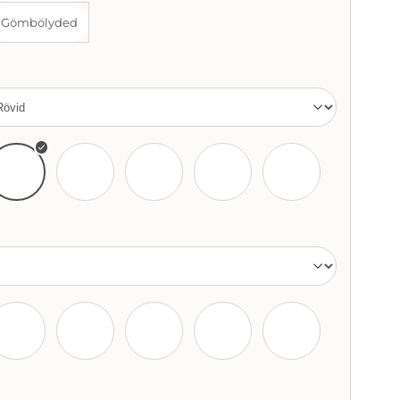
Gömbölyded
Barna
Vörös
Fekete
Lila
Ősz/szürke
Bézs
Kék
Zöld
Rózsaszín
Piros