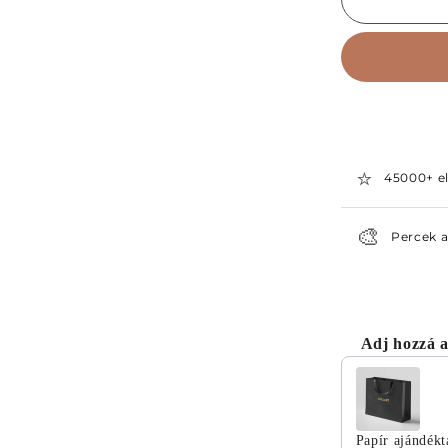
⭐
45000+ el
🎨
Percek a
Adj hozzá a
Use the Previ
Papír ajándékt