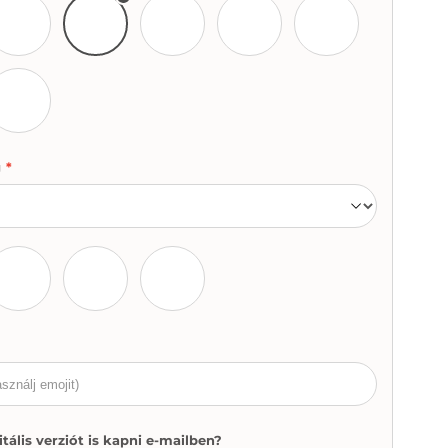
Szürke
Rózsaszín
Kék
Zöld
Piros
Camo
g
*
Szürke
Sötétkék
Zöld
itális verziót is kapni e-mailben?