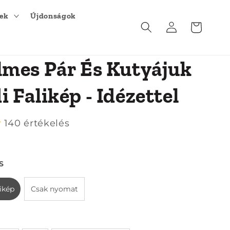
kek
Újdonságok
Kosár
Bejelentkezés
lmes Pár És Kutyájuk
 Falikép - Idézettel
140 értékelés
S
likép
Csak nyomat