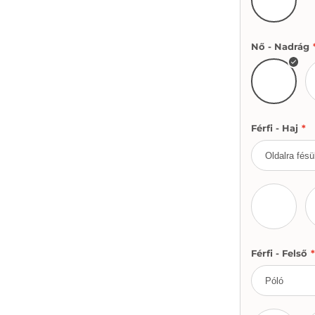
Fekete
Nő - Nadrág
Világos
Férfi - Haj
*
Szőke
Férfi - Felső
*