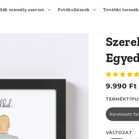
dék személy szerint
Fotókollázsok
További termé
Szere
Egyedi
9.990 Ft
TERMÉKTÍPU
Keretezett fa
VÁLTOZAT