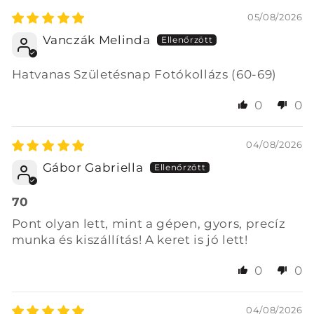
05/08/2026
Vanczák Melinda
Hatvanas Születésnap Fotókollázs (60-69)
0
0
04/08/2026
Gábor Gabriella
70
Pont olyan lett, mint a gépen, gyors, precíz
munka és kiszállítás! A keret is jó lett!
0
0
04/08/2026