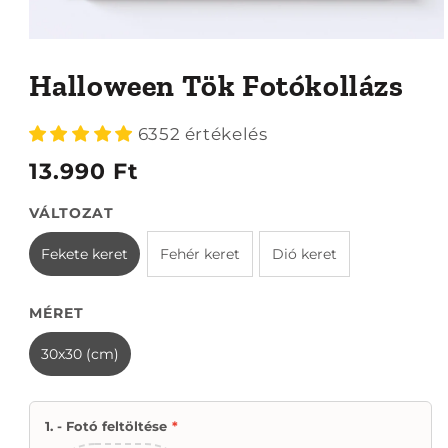
1.
médiafájl
megnyitása
Halloween Tök Fotókollázs
a
modális
párbeszédpanelen
6352 értékelés
13.990 Ft
VÁLTOZAT
Fekete keret
Fehér keret
Dió keret
MÉRET
30x30 (cm)
1. - Fotó feltöltése
*