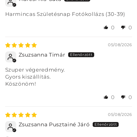
Harmincas Születésnap Fotókollázs (30-39)
0
0
05/08/2026
Zsuzsanna Timár
Szuper végeredmény.
Gyors kiszállítás.
Köszönöm!
0
0
05/08/2026
Zsuzsanna Pusztainé Járó