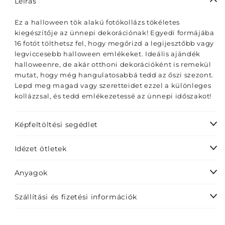
Leírás
Ez a halloween tök alakú fotókollázs tökéletes
kiegészítője az ünnepi dekorációnak! Egyedi formájába
16 fotót tölthetsz fel, hogy megőrizd a legijesztőbb vagy
legviccesebb halloween emlékeket. Ideális ajándék
halloweenre, de akár otthoni dekorációként is remekül
mutat, hogy még hangulatosabbá tedd az őszi szezont.
Lepd meg magad vagy szeretteidet ezzel a különleges
kollázzsal, és tedd emlékezetessé az ünnepi időszakot!
Képfeltöltési segédlet
Idézet ötletek
Anyagok
Szállítási és fizetési információk