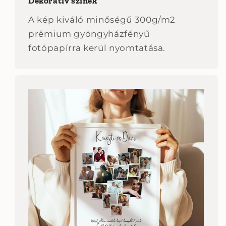
Dekoratív színek
A kép kiváló minőségű 300g/m2
prémium gyöngyházfényű
fotópapírra kerül nyomtatása.