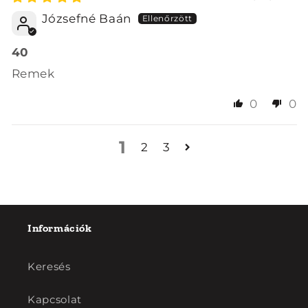
Józsefné Baán
40
Remek
0
0
1
2
3
Információk
Keresés
Kapcsolat