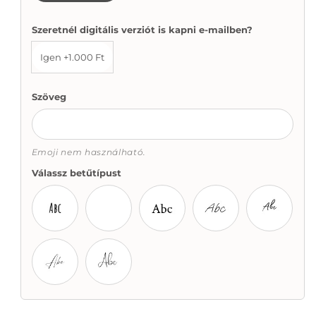
Szeretnél digitális verziót is kapni e-mailben?
Igen +1.000 Ft
Szöveg
Emoji nem használható.
Válassz betűtípust
Amatic SC
Typewriter
Crimson Text
Oooh Baby
Madelyn
Beauty Handwriting
Darrel Allura