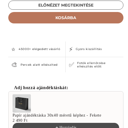
ELŐNÉZET MEGTEKINTÉSE
KOSÁRBA
⭐
⚡
45000+ elégedett vásárló
Gyors kiszállítás
🎨
✅
Fotók ellenőrzése
Percek alatt elkészíted
elkészítés előtt
Adj hozzá ajándéktáskát:
Use the Previous and Next buttons to navigate through
Papír ajándéktáska 30x40 méretű képhez - Fekete
2 490 Ft
Hozzáadás