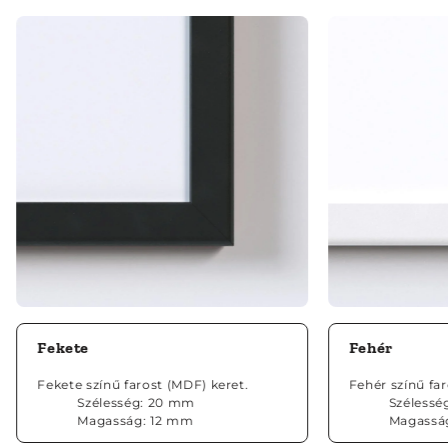
Fekete
Fehér
Fekete színű farost (MDF) keret.
Fehér színű fa
Szélesség: 20 mm
Szélessé
Magasság: 12 mm
Magassá