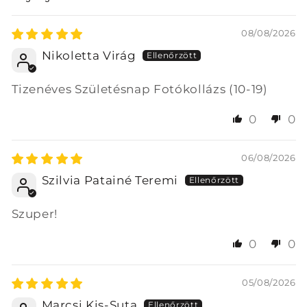
Sort by
08/08/2026
Nikoletta Virág
Tizenéves Születésnap Fotókollázs (10-19)
0
0
06/08/2026
Szilvia Patainé Teremi
Szuper!
0
0
05/08/2026
Marcsi Kis-Suta