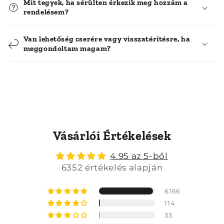
Mit tegyek, ha sérülten érkezik meg hozzám a
rendelésem?
Van lehetőség cserére vagy visszatérítésre, ha
meggondoltam magam?
Vásárlói Értékelések
4.95 az 5-ből
6352 értékelés alapján
6166
114
33