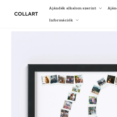
Ugrás a
Ajándék alkalom szerint
Aján
tartalomhoz
Információk
Kihagyás, és
ugrás a
termékadatokra