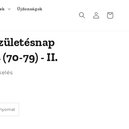
kek
Újdonságok
Kosár
Bejelentkezés
zületésnap
(70-79) - II.
kelés
 nyomat