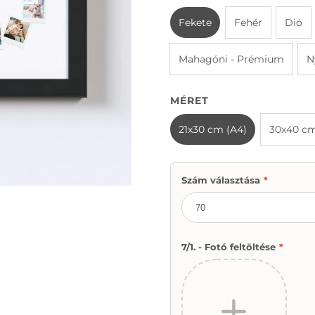
Fekete
Fehér
Dió
Mahagóni - Prémium
N
MÉRET
21x30 cm (A4)
30x40 c
Szám választása
*
7/1. - Fotó feltöltése
*