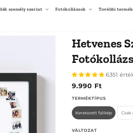
dék személy szerint
Fotókollázsok
További termé
Hetvenes S
Fotókollázs 
6351 érté
9.990 Ft
TERMÉKTÍPUS
Keretezett falikép
Csak
VÁLTOZAT